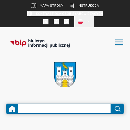
MAPA STRONY
INSTRUKCJA
KONTRAST DLA OSÓB SŁABOWIDZĄCYCH
PL
biuletyn
informacji publicznej