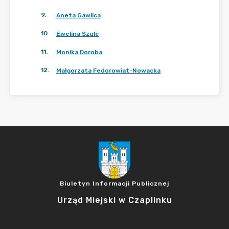
9
.
Aneta Gawlica
10
.
Ewelina Szulc
11
.
Monika Doroba
12
.
Małgorzata Fedorowiat-Nowacka
Biuletyn Informacji Publicznej
Urząd Miejski w Czaplinku