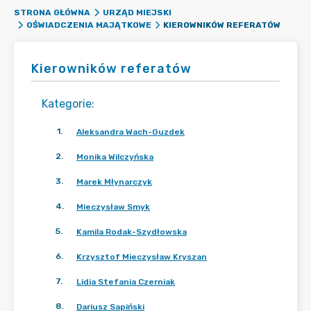
STRONA GŁÓWNA
URZĄD MIEJSKI
KIEROWNIKÓW REFERATÓW
OŚWIADCZENIA MAJĄTKOWE
Kierowników referatów
Kategorie
:
1
.
Aleksandra Wach-Guzdek
2
.
Monika Wilczyńska
3
.
Marek Młynarczyk
4
.
Mieczysław Smyk
5
.
Kamila Rodak-Szydłowska
6
.
Krzysztof Mieczysław Kryszan
7
.
Lidia Stefania Czerniak
8
.
Dariusz Sapiński