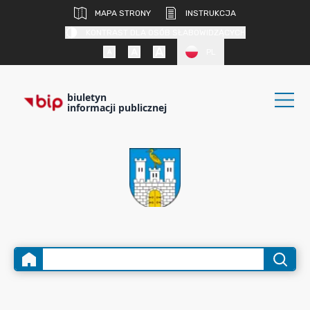
MAPA STRONY
INSTRUKCJA
KONTRAST DLA OSÓB SŁABOWIDZĄCYCH
PL
biuletyn
informacji publicznej