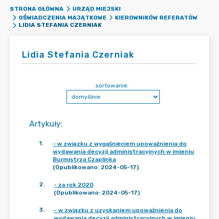
STRONA GŁÓWNA
URZĄD MIEJSKI
OŚWIADCZENIA MAJĄTKOWE
KIEROWNIKÓW REFERATÓW
LIDIA STEFANIA CZERNIAK
Lidia Stefania Czerniak
sortowanie:
Artykuły
:
1
.
- w związku z wygaśnięciem upoważnienia do
wydawania decyzji administracyjnych w imieniu
Burmistrza Czaplinka
(Opublikowano: 2024-05-17)
2
.
- za rok 2020
(Opublikowano: 2024-05-17)
3
.
- w związku z uzyskaniem upoważnienia do
wydawania decyzji administracyjnych w imieniu