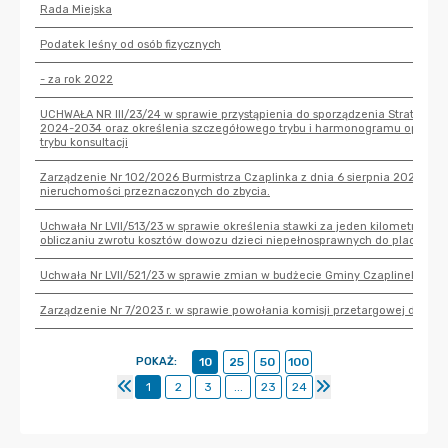
Rada Miejska
Podatek leśny od osób fizycznych
- za rok 2022
UCHWAŁA NR III/23/24 w sprawie przystąpienia do sporządzenia Strategii 
2024-2034 oraz określenia szczegółowego trybu i harmonogramu opracowan
trybu konsultacji
Zarządzenie Nr 102/2026 Burmistrza Czaplinka z dnia 6 sierpnia 2026 r. w
nieruchomości przeznaczonych do zbycia.
Uchwała Nr LVII/513/23 w sprawie określenia stawki za jeden kilometr prze
obliczaniu zwrotu kosztów dowozu dzieci niepełnosprawnych do placówek
Uchwała Nr LVII/521/23 w sprawie zmian w budżecie Gminy Czaplinek na 20
Zarządzenie Nr 7/2023 r. w sprawie powołania komisji przetargowej do zby
POKAŻ
:
10
25
50
100
1
2
3
...
23
24