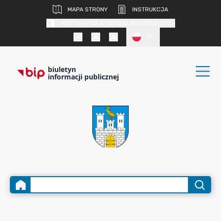
MAPA STRONY
INSTRUKCJA
KONTRAST DLA OSÓB SŁABOWIDZĄCYCH
PL
biuletyn
informacji publicznej