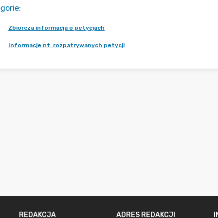
gorie
:
Zbiorcza informacja o petycjach
Informacje nt. rozpatrywanych petycji
REDAKCJA
ADRES REDAKCJI