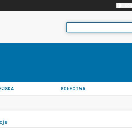
KON
EJSKA
SOŁECTWA
cje