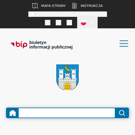
MAPA STRONY
INSTRUKCJA
KONTRAST DLA OSÓB SŁABOWIDZĄCYCH
PL
biuletyn
informacji publicznej