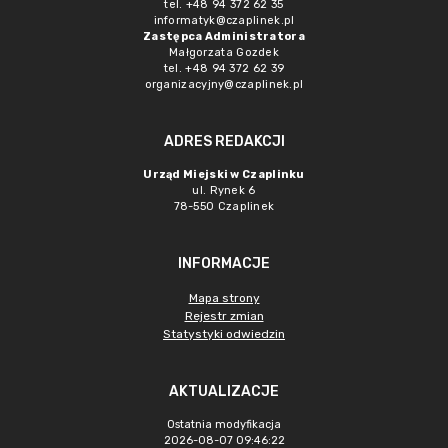
tel. +48 94 372 62 35
informatyk@czaplinek.pl
Zastępca Administratora
Małgorzata Gozdek
tel. +48 94 372 62 39
organizacyjny@czaplinek.pl
ADRES REDAKCJI
Urząd Miejski w Czaplinku
ul. Rynek 6
78-550 Czaplinek
INFORMACJE
Mapa strony
Rejestr zmian
Statystyki odwiedzin
AKTUALIZACJE
Ostatnia modyfikacja
2026-08-07 09:46:22