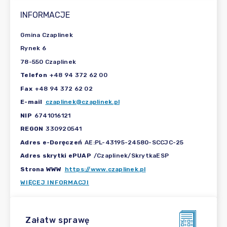
INFORMACJE
Gmina Czaplinek
Rynek 6
78-550 Czaplinek
Telefon
+48 94 372 62 00
Fax
+48 94 372 62 02
E-mail
czaplinek@czaplinek.pl
NIP
6741016121
REGON
330920541
Adres e-Doręczeń
AE:PL-43195-24580-SCCJC-25
Adres skrytki ePUAP
/Czaplinek/SkrytkaESP
Strona WWW
https://www.czaplinek.pl
WIĘCEJ INFORMACJI
Załatw sprawę