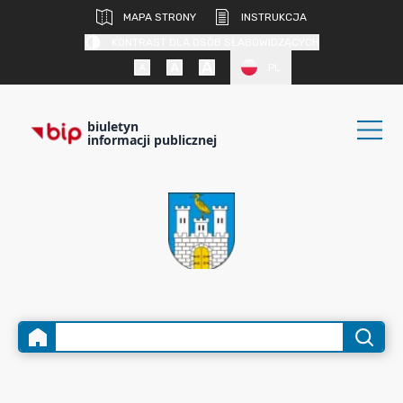
MAPA STRONY
INSTRUKCJA
KONTRAST DLA OSÓB SŁABOWIDZĄCYCH
PL
biuletyn
informacji publicznej