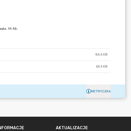
86.5 KB
65.5 KB
METRYCZKA
INFORMACJE
AKTUALIZACJE