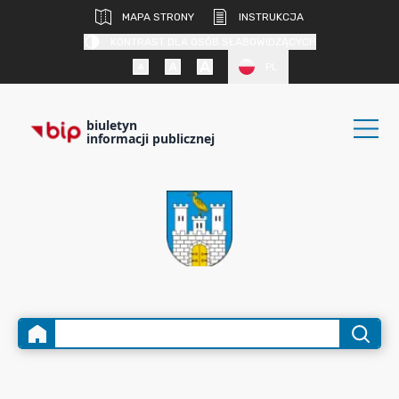
MAPA STRONY
INSTRUKCJA
KONTRAST DLA OSÓB SŁABOWIDZĄCYCH
PL
biuletyn
informacji publicznej