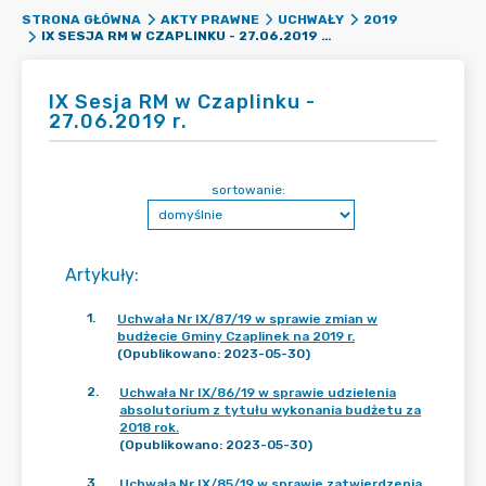
STRONA GŁÓWNA
AKTY PRAWNE
UCHWAŁY
2019
IX SESJA RM W CZAPLINKU - 27.06.2019 R.
IX Sesja RM w Czaplinku -
27.06.2019 r.
sortowanie:
Artykuły
:
1
.
Uchwała Nr IX/87/19 w sprawie zmian w
budżecie Gminy Czaplinek na 2019 r.
(Opublikowano: 2023-05-30)
2
.
Uchwała Nr IX/86/19 w sprawie udzielenia
absolutorium z tytułu wykonania budżetu za
2018 rok.
(Opublikowano: 2023-05-30)
3
.
Uchwała Nr IX/85/19 w sprawie zatwierdzenia