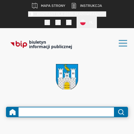
MAPA STRONY
INSTRUKCJA
KONTRAST DLA OSÓB SŁABOWIDZĄCYCH
PL
biuletyn
informacji publicznej