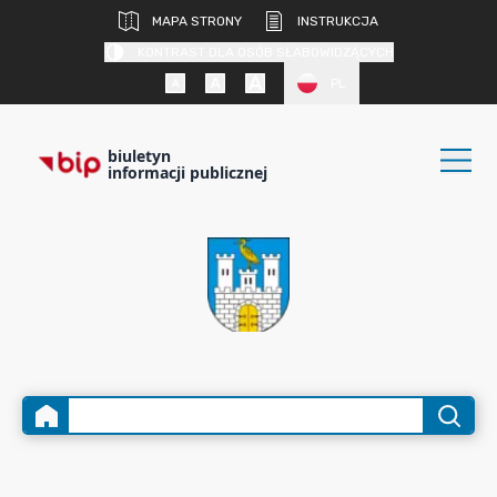
MAPA STRONY
INSTRUKCJA
KONTRAST DLA OSÓB SŁABOWIDZĄCYCH
PL
biuletyn
informacji publicznej