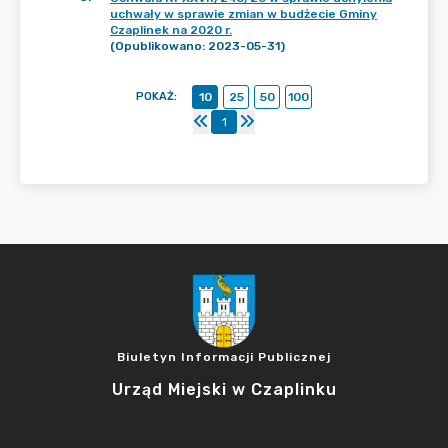
uchwały w sprawie zmian w budżecie Gminy
Czaplinek na 2020 r.
(Opublikowano: 2023-05-31)
POKAŻ
:
10
25
50
100
1
Biuletyn Informacji Publicznej
Urząd Miejski w Czaplinku