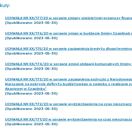
kuły
:
UCHWAŁA NR XX/177/20 w sprawie zmiany wieloletniej prognozy finan
(Opublikowano: 2023-05-30)
UCHWAŁA NR XX/176/20 w sprawie zmian w budżecie Gminy Czaplinek n
(Opublikowano: 2023-05-30)
UCHWAŁA NR XX/175/20 w sprawie zaciągnięcia kredytu długotermin
(Opublikowano: 2023-05-30)
UCHWAŁA NR XX/174/20 w sprawie emisji obligacji komunalnych Gminy
(Opublikowano: 2023-05-30)
UCHWAŁA NR XX/173/20 w sprawie zaciągnięcia pożyczki z Narodoweg
Warszawie na pokrycie deficytu budżetowego w związku z realizacją zad
Akacjowej w Czaplinku"
(Opublikowano: 2023-05-30)
UCHWAŁA NR XX/172/20 w sprawie wydzierżawienia na czas nieoznacz
(Opublikowano: 2023-05-30)
UCHWAŁA NR XX/171/20 w sprawie wydzierżawienia na czas nieoznacz
(Opublikowano: 2023-05-30)