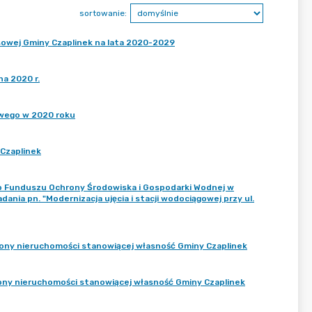
sortowanie:
sowej Gminy Czaplinek na lata 2020-2029
a 2020 r.
owego w 2020 roku
 Czaplinek
o Funduszu Ochrony Środowiska i Gospodarki Wodnej w
ania pn. "Modernizacja ujęcia i stacji wodociągowej przy ul.
ony nieruchomości stanowiącej własność Gminy Czaplinek
ony nieruchomości stanowiącej własność Gminy Czaplinek