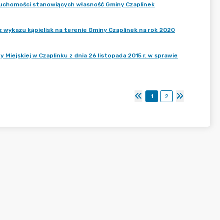
ruchomości stanowiących własność Gminy Czaplinek
wykazu kąpielisk na terenie Gminy Czaplinek na rok 2020
iejskiej w Czaplinku z dnia 26 listopada 2015 r. w sprawie
1
2