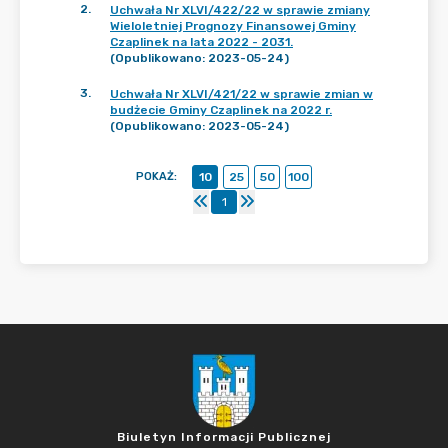
2
.
Uchwała Nr XLVI/422/22 w sprawie zmiany
Wieloletniej Prognozy Finansowej Gminy
Czaplinek na lata 2022 - 2031.
(Opublikowano: 2023-05-24)
3
.
Uchwała Nr XLVI/421/22 w sprawie zmian w
budżecie Gminy Czaplinek na 2022 r.
(Opublikowano: 2023-05-24)
POKAŻ
:
10
25
50
100
1
Biuletyn Informacji Publicznej