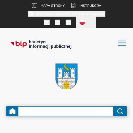
MAPA STRONY
INSTRUKCJA
KONTRAST DLA OSÓB SŁABOWIDZĄCYCH
PL
biuletyn
informacji publicznej