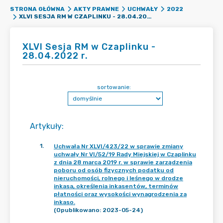
STRONA GŁÓWNA
AKTY PRAWNE
UCHWAŁY
2022
XLVI SESJA RM W CZAPLINKU - 28.04.2022 R.
XLVI Sesja RM w Czaplinku -
28.04.2022 r.
sortowanie:
Artykuły
:
1
.
Uchwała Nr XLVI/423/22 w sprawie zmiany
uchwały Nr VI/52/19 Rady Miejskiej w Czaplinku
z dnia 28 marca 2019 r. w sprawie zarządzenia
poboru od osób fizycznych podatku od
nieruchomości, rolnego i leśnego w drodze
inkasa, określenia inkasentów, terminów
płatności oraz wysokości wynagrodzenia za
inkaso.
(Opublikowano: 2023-05-24)