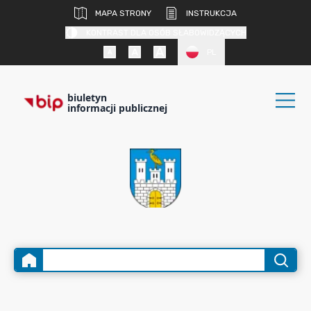
MAPA STRONY
INSTRUKCJA
KONTRAST DLA OSÓB SŁABOWIDZĄCYCH
PL
biuletyn
informacji publicznej