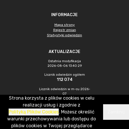
INFORMACJE
Mapa strony
Rejestr zmian
Statystyki odwiedzin
AKTUALIZACJE
Ostatnia modyfikacja
2026-08-06 13:40:29
Licznik odwiedzin ogółem
112 074
Licznik odwiedzin w m-cu 2026-
07
Strona korzysta z plików cookies w celu
591
realizacji usług i zgodnie z
Polityką Plików Cookies
. Możesz określić
Zamknij
CMS & Hosting: Nefeni Sp. z o.o.
warunki przechowywania lub dostępu do
plików cookies w Twojej przeglądarce