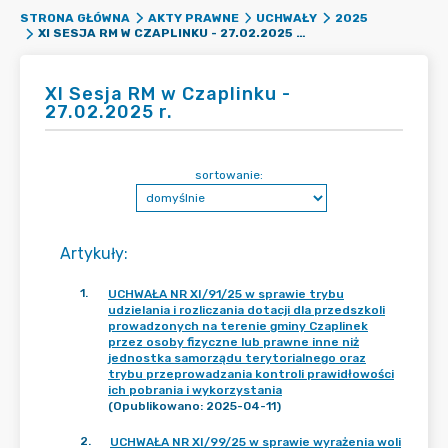
STRONA GŁÓWNA
AKTY PRAWNE
UCHWAŁY
2025
XI SESJA RM W CZAPLINKU - 27.02.2025 R.
XI Sesja RM w Czaplinku -
27.02.2025 r.
sortowanie:
Artykuły
:
1
.
UCHWAŁA NR XI/91/25 w sprawie trybu
udzielania i rozliczania dotacji dla przedszkoli
prowadzonych na terenie gminy Czaplinek
przez osoby fizyczne lub prawne inne niż
jednostka samorządu terytorialnego oraz
trybu przeprowadzania kontroli prawidłowości
ich pobrania i wykorzystania
(Opublikowano: 2025-04-11)
2
.
UCHWAŁA NR XI/99/25 w sprawie wyrażenia woli