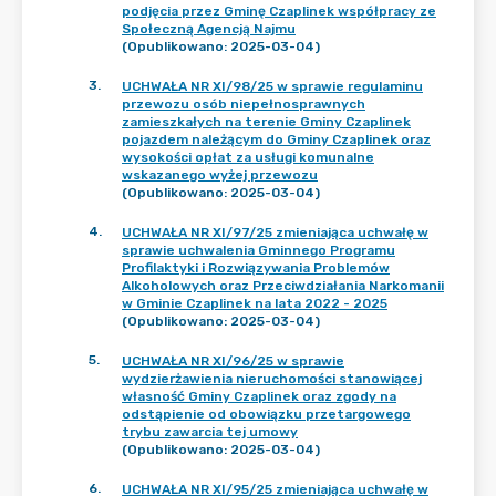
podjęcia przez Gminę Czaplinek współpracy ze
Społeczną Agencją Najmu
(Opublikowano: 2025-03-04)
3
.
UCHWAŁA NR XI/98/25 w sprawie regulaminu
przewozu osób niepełnosprawnych
zamieszkałych na terenie Gminy Czaplinek
pojazdem należącym do Gminy Czaplinek oraz
wysokości opłat za usługi komunalne
wskazanego wyżej przewozu
(Opublikowano: 2025-03-04)
4
.
UCHWAŁA NR XI/97/25 zmieniająca uchwałę w
sprawie uchwalenia Gminnego Programu
Profilaktyki i Rozwiązywania Problemów
Alkoholowych oraz Przeciwdziałania Narkomanii
w Gminie Czaplinek na lata 2022 - 2025
(Opublikowano: 2025-03-04)
5
.
UCHWAŁA NR XI/96/25 w sprawie
wydzierżawienia nieruchomości stanowiącej
własność Gminy Czaplinek oraz zgody na
odstąpienie od obowiązku przetargowego
trybu zawarcia tej umowy
(Opublikowano: 2025-03-04)
6
.
UCHWAŁA NR XI/95/25 zmieniająca uchwałę w