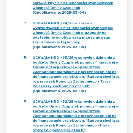
sprawie zbycia nieruchomości stanowiących
własność Gminy Czaplinek
(Opublikowano: 2025-03-04)
7
.
UCHWAŁA NR XI/94/25 w sprawie
wydzierżawienia nieruchomości stanowiącej
własność Gminy Czaplinek oraz zgody na
odstąpienie od obowiązku przetargowego
trybu zawarcia tej umowy
(Opublikowano: 2025-03-04)
8
.
UCHWAŁA NR XI/93/25 w sprawie udzielenia z
budżetu Gminy Czaplinek pomocy finansowej w
formie dotacji celowej Województwu
Zachodniopomorskiemu z przeznaczeniem na
dofinansowanie projektu pn. "Budowa sieci tras
rowerowych Pomorza Zachodniego - Trasa
Pojezierzy Zachodnich etap XI"
(Opublikowano: 2025-03-04)
9
.
UCHWAŁA NR XI/92/25 w sprawie udzielenia z
budżetu Gminy Czaplinek pomocy finansowej w
formie dotacji celowej Województwu
Zachodniopomorskiemu z przeznaczeniem na
dofinansowanie projektu pn. "Budowa sieci tras
rowerowych Pomorza Zachodniego -Trasa
Stary Kolejowy Szlak etap II"