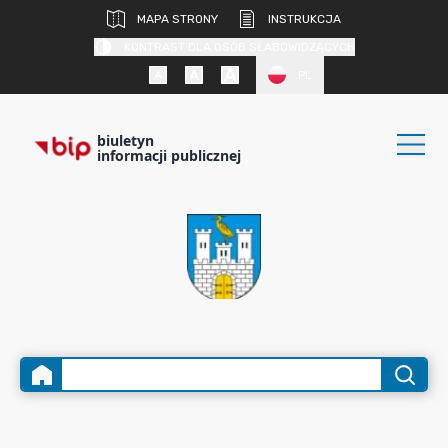
MAPA STRONY
INSTRUKCJA
KONTRAST DLA OSÓB SŁABOWIDZĄCYCH
PL
biuletyn
informacji publicznej