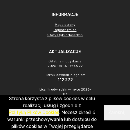
INFORMACJE
Mapa strony
Rejestr zmian
Statystyki odwiedzin
AKTUALIZACJE
Ostatnia modyfikacja
2026-08-07 09:46:22
Licznik odwiedzin ogółem
112 272
Licznik odwiedzin w m-cu 2026-
07
Strona korzysta z plików cookies w celu
789
realizacji usług i zgodnie z
Polityką Plików Cookies
. Możesz określić
Zamknij
CMS & Hosting: Nefeni Sp. z o.o.
warunki przechowywania lub dostępu do
plików cookies w Twojej przeglądarce