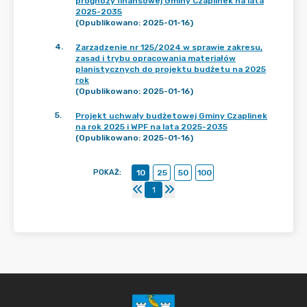
prognozy finansowej Gminy Czaplinek na lata
2025-2035
(Opublikowano: 2025-01-16)
4
.
Zarządzenie nr 125/2024 w sprawie zakresu,
zasad i trybu opracowania materiałów
planistycznych do projektu budżetu na 2025
rok
(Opublikowano: 2025-01-16)
5
.
Projekt uchwały budżetowej Gminy Czaplinek
na rok 2025 i WPF na lata 2025-2035
(Opublikowano: 2025-01-16)
POKAŻ
:
10
25
50
100
1