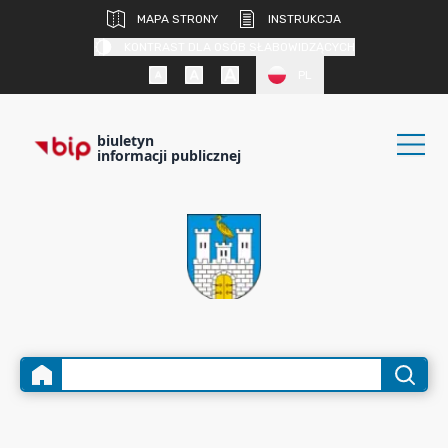
MAPA STRONY
INSTRUKCJA
KONTRAST DLA OSÓB SŁABOWIDZĄCYCH
PL
biuletyn
informacji publicznej