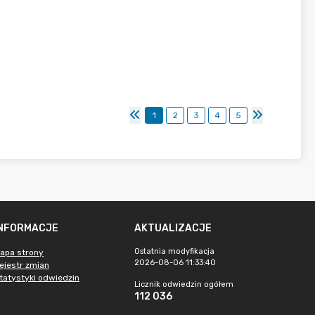
1
2
3
4
5
INFORMACJE
AKTUALIZACJE
Ostatnia modyfikacja
apa strony
2026-08-06 11:33:40
ejestr zmian
tatystyki odwiedzin
Licznik odwiedzin ogółem
112 036