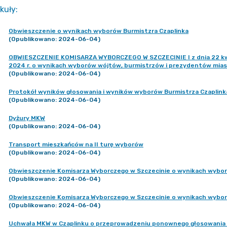
kuły
:
Obwieszczenie o wynikach wyborów Burmistzra Czaplinka
(Opublikowano: 2024-06-04)
OBWIESZCZENIE KOMISARZA WYBORCZEGO W SZCZECINIE I z dnia 22 kwiet
2024 r. o wynikach wyborów wójtów, burmistrzów i prezydentów mi
(Opublikowano: 2024-06-04)
Protokół wyników głosowania i wyników wyborów Burmistrza Czaplin
(Opublikowano: 2024-06-04)
Dyżury MKW
(Opublikowano: 2024-06-04)
Transport mieszkańców na II turę wyborów
(Opublikowano: 2024-06-04)
Obwieszczenie Komisarza Wyborczego w Szczecinie o wynikach wybor
(Opublikowano: 2024-06-04)
Obwieszczenie Komisarza Wyborczego w Szczecinie o wynikach wybor
(Opublikowano: 2024-06-04)
Uchwała MKW w Czaplinku o przeprowadzeniu ponownego głosowania w