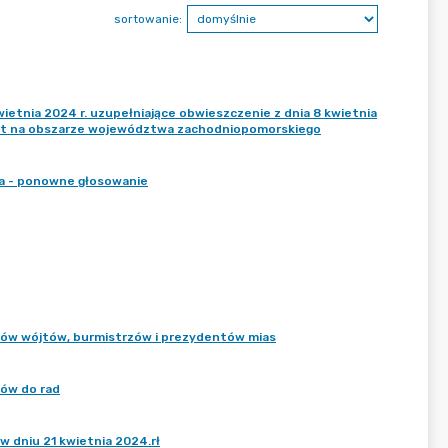
sortowanie:
nia 2024 r. uzupełniające obwieszczenie z dnia 8 kwietnia
ast na obszarze województwa zachodniopomorskiego
ka - ponowne głosowanie
ów wójtów, burmistrzów i prezydentów mias
ów do rad
 dniu 21 kwietnia 2024.rł