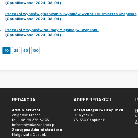
(Opublikowano: 2024-06-04)
Protokół wyników głosowania i wyników wyboru Burmistrza Czaplinka
(Opublikowano: 2024-06-04)
.
Protokół z wyników do Rady Miejskiej w Czaplinku
(Opublikowano: 2024-06-04)
10
25
50
100
REDAKCJA
ADRES REDAKCJI
Administrator
Urząd Miejski w Czaplinku
M
Zbigniew Krasoń
ul. Rynek 6
R
tel. +48 94 372 62 35
78-550 Czaplinek
S
informatyk@czaplinek.pl
Zastępca Administratora
Małgorzata Gozdek