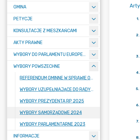
Arty
GMINA
PETYCJE
1
.
KONSULTACJE Z MIESZKAŃCAMI
2
.
AKTY PRAWNE
WYBORY DO PARLAMENTU EUROPEJSKIEGO 2024
3
.
WYBORY POWSZECHNE
4
.
REFERENDUM GMINNE W SPRAWIE ODWOŁANIA BURMISTRZA CZAPLINKA PRZED UPŁYWEM KADENCJI
5
.
WYBORY UZUPEŁNIAJĄCE DO RADY MIEJSKIEJ – 2025
WYBORY PREZYDENTA RP 2025
6
.
WYBORY SAMORZĄDOWE 2024
7
.
WYBORY PARLAMENTARNE 2023
INFORMACJE
8
.