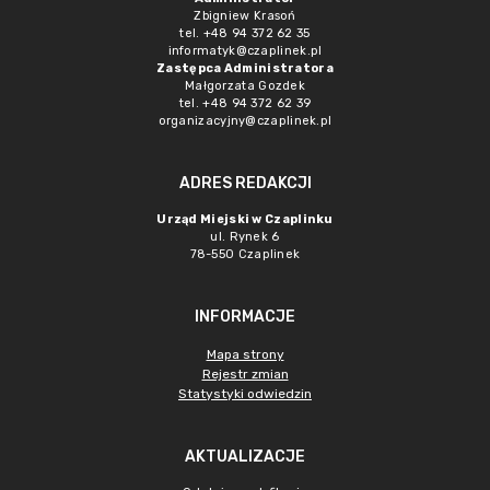
Zbigniew Krasoń
tel. +48 94 372 62 35
informatyk@czaplinek.pl
Zastępca Administratora
Małgorzata Gozdek
tel. +48 94 372 62 39
organizacyjny@czaplinek.pl
ADRES REDAKCJI
Urząd Miejski w Czaplinku
ul. Rynek 6
78-550 Czaplinek
INFORMACJE
Mapa strony
Rejestr zmian
Statystyki odwiedzin
AKTUALIZACJE