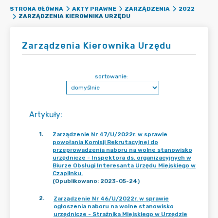
STRONA GŁÓWNA
AKTY PRAWNE
ZARZĄDZENIA
2022
ZARZĄDZENIA KIEROWNIKA URZĘDU
Zarządzenia Kierownika Urzędu
sortowanie:
Artykuły
:
1
.
Zarządzenie Nr 47/U/2022r. w sprawie
powołania Komisji Rekrutacyjnej do
przeprowadzenia naboru na wolne stanowisko
urzędnicze - Inspektora ds. organizacyjnych w
Biurze Obsługi Interesanta Urzędu Miejskiego w
Czaplinku.
(Opublikowano: 2023-05-24)
2
.
Zarządzenie Nr 46/U/2022r. w sprawie
ogłoszenia naboru na wolne stanowisko
urzędnicze - Strażnika Miejskiego w Urzędzie