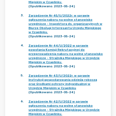
Miejskim w Czaplinku.
(Opublikowano: 2023-05-24)
3
.
Zarządzenie Nr 45/U/2022r. w sprawie
ogłoszenia naboru na wolne stanowisko
urzędnicze - Inspektora ds. organizacyjnych w
Biurze Obsługi Interesanta Urzędu Miejskiego
w Czaplinku.
(Opublikowano: 2023-05-24)
4
.
Zarządzenie Nr 44/U/2022 w sprawie
powołania Komisji Rekrutacyjnej do
przeprowadzenia naboru na wolne stanowisko
urzędnicze - Strażnika Miejskiego w Urzędzie
Miejskim w Czaplinku.
(Opublikowano: 2023-05-24)
5
.
Zarządzenie Nr 43/U/2022r. w sprawie
instrukcji gospodarowania odzieżą roboczą
oraz środkami ochrony indywidualnej w
Urzędzie Miejskim w Czaplinku
(Opublikowano: 2023-05-24)
6
.
Zarządzenie Nr 42/U/2022 w sprawie
ogłoszeniu naboru na wolne stanowisko
urzędnicze - Strażnika Miejskiego w Urzędzie
Miejskim w Czaplinku.