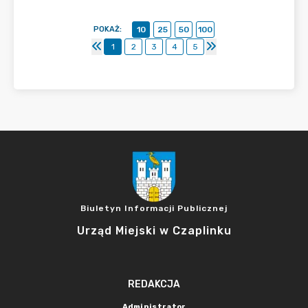
POKAŻ
:
10
25
50
100
1
2
3
4
5
Biuletyn Informacji Publicznej
Urząd Miejski w Czaplinku
REDAKCJA
Administrator