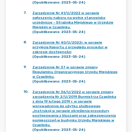
(Opublikowano: 2023-05-24)
7
.
Zarządzenie Nr 41/U/2022 w sprawie
ogłoszeniu naboru na wolne stanowisko
urzędnicze - Strażnika Miejskiego w Urzędzie
Miejskim w Czaplinku.
(Opublikowano: 2023-05-24)
8
.
Zarządzenie Nr 40/U/2022r. w sprawie
przyjęcia Raportu z przeglądu procedur w
zakresie dostępności
(Opublikowano: 2023-05-24)
9
.
Zarządzenie Nr 37 w sprawie zmiany
Regulaminu Organizacyjnego Urzędu Miejskiego
w Czaplinku.
(Opublikowano: 2023-05-24)
10
.
Zarządzenie Nr 36/U/2022 w sprawie zmiany
zarządzenia Nr 2/U/2019 Burmistrza Czaplinka
z dnia 19 lutego 2019 r. w sprawie
wprowadzenia do użytku służbowego
„Instrukcji w sprawie określenia procedury
postępowania z kluczami oraz zabezpieczenia
pomieszczeń w budynku Urzędu Miejskiego w
Czaplinku.
(Opublikowano: 2023-05-24)