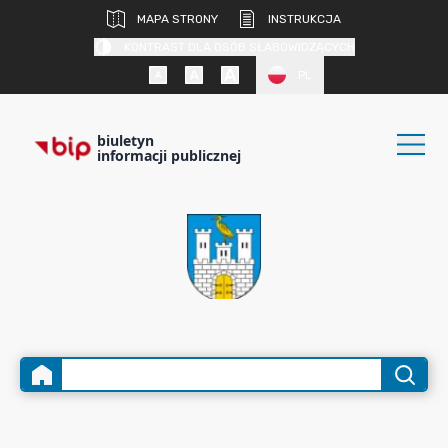
MAPA STRONY
INSTRUKCJA
KONTRAST DLA OSÓB SŁABOWIDZĄCYCH
PL
biuletyn
informacji publicznej