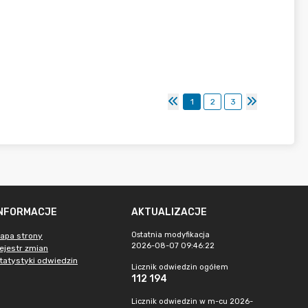
1
2
3
INFORMACJE
AKTUALIZACJE
Ostatnia modyfikacja
apa strony
2026-08-07 09:46:22
ejestr zmian
tatystyki odwiedzin
Licznik odwiedzin ogółem
112 194
Licznik odwiedzin w m-cu 2026-