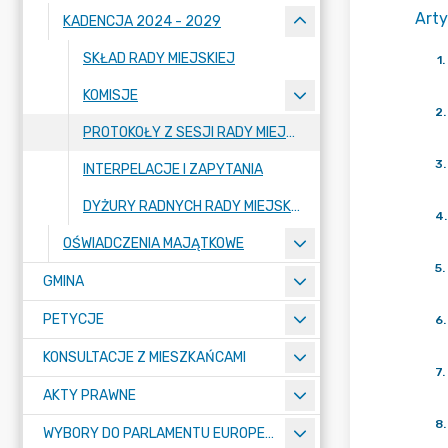
Arty
KADENCJA 2024 - 2029
SKŁAD RADY MIEJSKIEJ
1
.
KOMISJE
2
.
PROTOKOŁY Z SESJI RADY MIEJSKIEJ
3
.
INTERPELACJE I ZAPYTANIA
DYŻURY RADNYCH RADY MIEJSKIEJ
4
.
OŚWIADCZENIA MAJĄTKOWE
5
.
GMINA
PETYCJE
6
.
KONSULTACJE Z MIESZKAŃCAMI
7
.
AKTY PRAWNE
8
.
WYBORY DO PARLAMENTU EUROPEJSKIEGO 2024