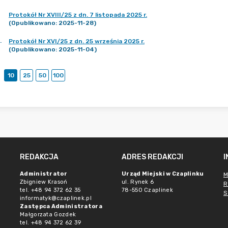
Protokół Nr XVIII/25 z dn. 7 listopada 2025 r.
(Opublikowano: 2025-11-28)
.
Protokół Nr XVI/25 z dn. 25 września 2025 r.
(Opublikowano: 2025-11-04)
10
25
50
100
REDAKCJA
ADRES REDAKCJI
Administrator
Urząd Miejski w Czaplinku
M
Zbigniew Krasoń
ul. Rynek 6
R
tel. +48 94 372 62 35
78-550 Czaplinek
S
informatyk@czaplinek.pl
Zastępca Administratora
Małgorzata Gozdek
tel. +48 94 372 62 39