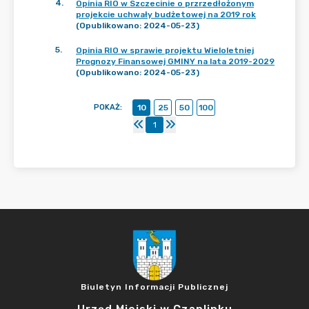
4
.
Opinia RIO w Szczecinie o przrzedłożonym
projekcie uchwały budżetowej na 2019 rok
(Opublikowano: 2024-05-23)
5
.
Opinia RIO w sprawie projektu Wieloletniej
Prognozy Finansowej GMINY na lata 2019-2029
(Opublikowano: 2024-05-23)
POKAŻ
:
10
25
50
100
1
Biuletyn Informacji Publicznej