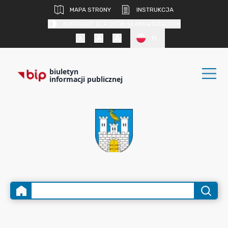
MAPA STRONY
INSTRUKCJA
KONTRAST DLA OSÓB SŁABOWIDZĄCYCH
PL
biuletyn
informacji publicznej