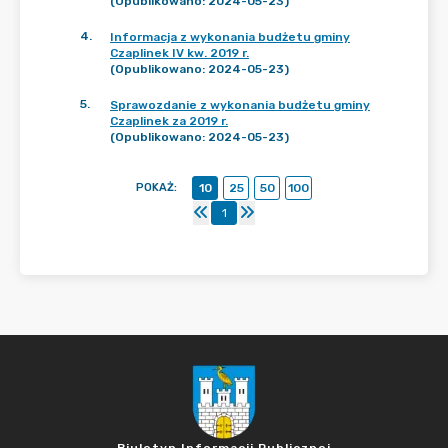
(Opublikowano: 2024-05-23)
4
.
Informacja z wykonania budżetu gminy
Czaplinek IV kw. 2019 r.
(Opublikowano: 2024-05-23)
5
.
Sprawozdanie z wykonania budżetu gminy
Czaplinek za 2019 r.
(Opublikowano: 2024-05-23)
POKAŻ
:
10
25
50
100
1