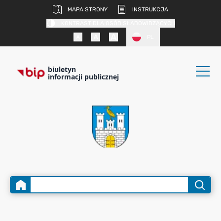
MAPA STRONY
INSTRUKCJA
KONTRAST DLA OSÓB SŁABOWIDZĄCYCH
PL
biuletyn
informacji publicznej