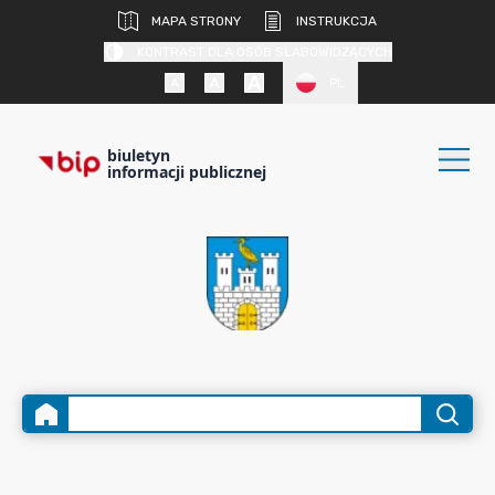
MAPA STRONY
INSTRUKCJA
KONTRAST DLA OSÓB SŁABOWIDZĄCYCH
PL
biuletyn
informacji publicznej