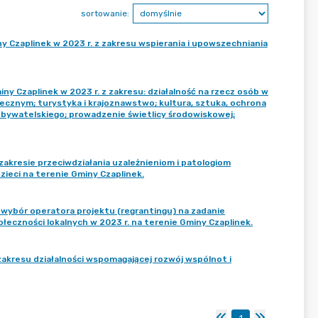
sortowanie:
y Czaplinek w 2023 r. z zakresu wspierania i upowszechniania
ny Czaplinek w 2023 r. z zakresu: działalność na rzecz osób w
ecznym; turystyka i krajoznawstwo; kultura, sztuka, ochrona
bywatelskiego; prowadzenie świetlicy środowiskowej;
zakresie przeciwdziałania uzależnieniom i patologiom
ieci na terenie Gminy Czaplinek.
 wybór operatora projektu (regrantingu) na zadanie
łeczności lokalnych w 2023 r. na terenie Gminy Czaplinek.
zakresu działalności wspomagającej rozwój wspólnot i