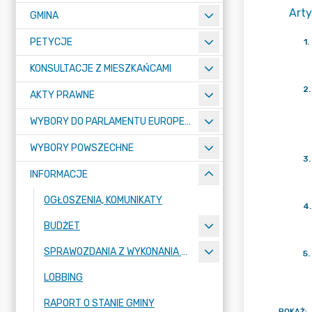
Arty
GMINA
PETYCJE
1
.
KONSULTACJE Z MIESZKAŃCAMI
2
.
AKTY PRAWNE
WYBORY DO PARLAMENTU EUROPEJSKIEGO 2024
WYBORY POWSZECHNE
3
.
INFORMACJE
OGŁOSZENIA, KOMUNIKATY
4
.
BUDŻET
SPRAWOZDANIA Z WYKONANIA BUDŻETU
5
.
LOBBING
RAPORT O STANIE GMINY
POKAŻ
: