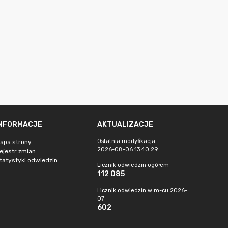
INFORMACJE
AKTUALIZACJE
Ostatnia modyfikacja
apa strony
2026-08-06 13:40:29
ejestr zmian
tatystyki odwiedzin
Licznik odwiedzin ogółem
112 085
Licznik odwiedzin w m-cu 2026-
07
602