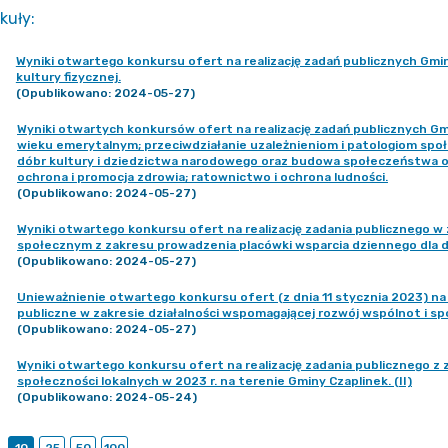
kuły
:
Wyniki otwartego konkursu ofert na realizację zadań publicznych Gmin
kultury fizycznej.
(Opublikowano: 2024-05-27)
Wyniki otwartych konkursów ofert na realizację zadań publicznych Gmi
wieku emerytalnym; przeciwdziałanie uzależnieniom i patologiom społ
dóbr kultury i dziedzictwa narodowego oraz budowa społeczeństwa o
ochrona i promocja zdrowia; ratownictwo i ochrona ludności.
(Opublikowano: 2024-05-27)
Wyniki otwartego konkursu ofert na realizację zadania publicznego w 
społecznym z zakresu prowadzenia placówki wsparcia dziennego dla dz
(Opublikowano: 2024-05-27)
Unieważnienie otwartego konkursu ofert (z dnia 11 stycznia 2023) na
publiczne w zakresie działalności wspomagającej rozwój wspólnot i spo
(Opublikowano: 2024-05-27)
Wyniki otwartego konkursu ofert na realizację zadania publicznego z 
społeczności lokalnych w 2023 r. na terenie Gminy Czaplinek. (II)
(Opublikowano: 2024-05-24)