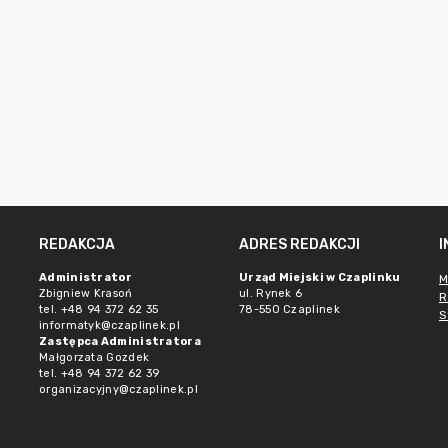
REDAKCJA
ADRES REDAKCJI
Administrator
Urząd Miejski w Czaplinku
M
Zbigniew Krasoń
ul. Rynek 6
R
tel. +48 94 372 62 35
78-550 Czaplinek
S
informatyk@czaplinek.pl
Zastępca Administratora
Małgorzata Gozdek
tel. +48 94 372 62 39
organizacyjny@czaplinek.pl