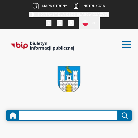
MAPA STRONY
INSTRUKCJA
KONTRAST DLA OSÓB SŁABOWIDZĄCYCH
PL
biuletyn
informacji publicznej