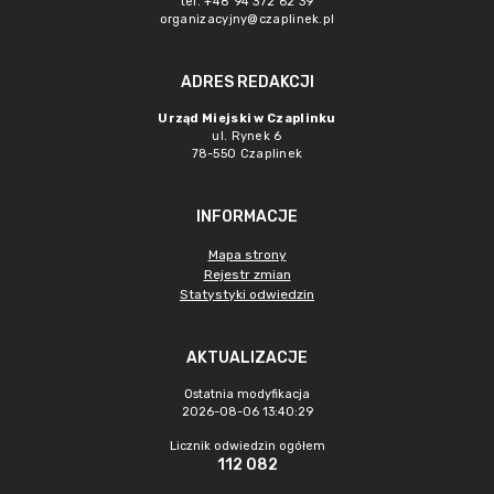
tel. +48 94 372 62 39
organizacyjny@czaplinek.pl
ADRES REDAKCJI
Urząd Miejski w Czaplinku
ul. Rynek 6
78-550 Czaplinek
INFORMACJE
Mapa strony
Rejestr zmian
Statystyki odwiedzin
AKTUALIZACJE
Ostatnia modyfikacja
2026-08-06 13:40:29
Licznik odwiedzin ogółem
112 082