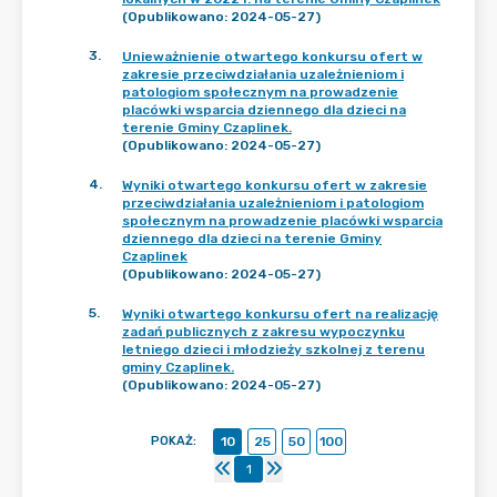
(Opublikowano: 2024-05-27)
3
.
Unieważnienie otwartego konkursu ofert w
zakresie przeciwdziałania uzależnieniom i
patologiom społecznym na prowadzenie
placówki wsparcia dziennego dla dzieci na
terenie Gminy Czaplinek.
(Opublikowano: 2024-05-27)
4
.
Wyniki otwartego konkursu ofert w zakresie
przeciwdziałania uzależnieniom i patologiom
społecznym na prowadzenie placówki wsparcia
dziennego dla dzieci na terenie Gminy
Czaplinek
(Opublikowano: 2024-05-27)
5
.
Wyniki otwartego konkursu ofert na realizację
zadań publicznych z zakresu wypoczynku
letniego dzieci i młodzieży szkolnej z terenu
gminy Czaplinek.
(Opublikowano: 2024-05-27)
POKAŻ
:
10
25
50
100
1