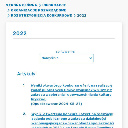
STRONA GŁÓWNA
INFORMACJE
ORGANIZACJE POZARZĄDOWE
2022
ROZSTRZYGNIĘCIA KONKURSOWE
2022
sortowanie:
Artykuły
:
1
.
Wyniki otwartego konkursu ofert na realizację
zadań publicznych Gminy Czaplinek w 2022 r. z
zakresu wspierania i upowszechniania kultury
fizycznej
(Opublikowano: 2024-05-27)
2
.
Wyniki otwartego konkursu ofert na realizację
zadania publicznego z zakresu działalności
wspomagającej rozwój wspólnot i społeczności
lokalnych w 2022 r. na terenie Gminy Czaplinek