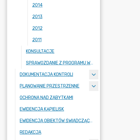
2014
2013
2012
2011
KONSULTACJE
SPRAWOZDANIE Z PROGRAMU WSPÓŁPRACY
DOKUMENTACJA KONTROLI
PLANOWANIE PRZESTRZENNE
OCHRONA NAD ZABYTKAMI
EWIDENCJA KĄPIELISK
EWIDENCJA OBIEKTÓW ŚWIADCZĄCYCH USŁUGI HOTELARSKIE
REDAKCJA