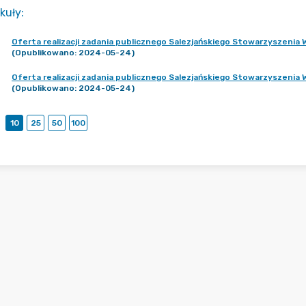
kuły
:
Oferta realizacji zadania publicznego Salezjańskiego Stowarzyszenia
(Opublikowano: 2024-05-24)
Oferta realizacji zadania publicznego Salezjańskiego Stowarzyszenia
(Opublikowano: 2024-05-24)
10
25
50
100