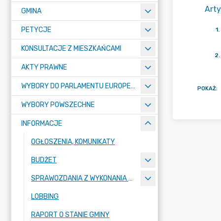
Arty
GMINA
PETYCJE
1
.
KONSULTACJE Z MIESZKAŃCAMI
2
.
AKTY PRAWNE
WYBORY DO PARLAMENTU EUROPEJSKIEGO 2024
POKAŻ
:
WYBORY POWSZECHNE
INFORMACJE
OGŁOSZENIA, KOMUNIKATY
BUDŻET
SPRAWOZDANIA Z WYKONANIA BUDŻETU
LOBBING
RAPORT O STANIE GMINY