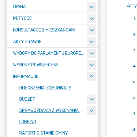
Arty
GMINA
PETYCJE
1
.
KONSULTACJE Z MIESZKAŃCAMI
2
.
AKTY PRAWNE
3
.
WYBORY DO PARLAMENTU EUROPEJSKIEGO 2024
WYBORY POWSZECHNE
4
.
INFORMACJE
5
.
OGŁOSZENIA, KOMUNIKATY
6
.
BUDŻET
SPRAWOZDANIA Z WYKONANIA BUDŻETU
7
.
LOBBING
8
.
RAPORT O STANIE GMINY