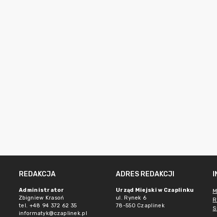
REDAKCJA
ADRES REDAKCJI
Administrator
Urząd Miejski w Czaplinku
M
Zbigniew Krasoń
ul. Rynek 6
R
tel. +48 94 372 62 35
78-550 Czaplinek
S
informatyk@czaplinek.pl