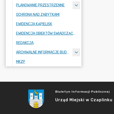
PLANOWANIE PRZESTRZENNE
OCHRONA NAD ZABYTKAMI
EWIDENCJA KĄPIELISK
EWIDENCJA OBIEKTÓW ŚWIADCZĄCYCH USŁUGI HOTELARSKIE
REDAKCJA
ARCHIWALNE INFORMACJE BUDŻETOWE
MKZP
Biuletyn Informacji Publicznej
Urząd Miejski w Czaplinku