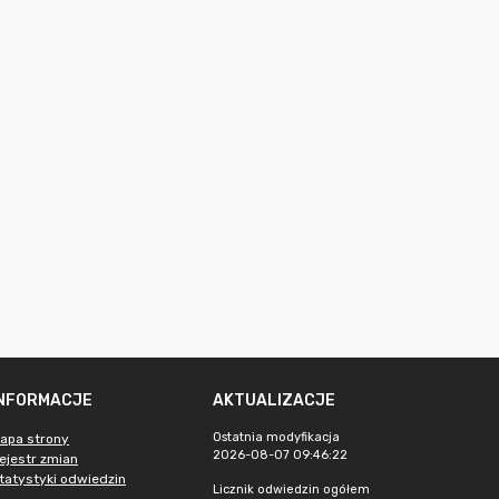
INFORMACJE
AKTUALIZACJE
Ostatnia modyfikacja
apa strony
2026-08-07 09:46:22
ejestr zmian
tatystyki odwiedzin
Licznik odwiedzin ogółem