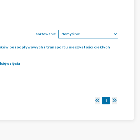
sortowanie:
ników bezodpływowych i transportu nieczystości ciekłych
sięwzięcia
1