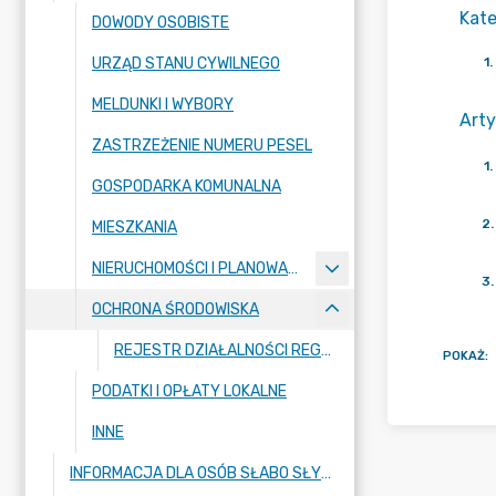
Kate
DOWODY OSOBISTE
URZĄD STANU CYWILNEGO
1
.
MELDUNKI I WYBORY
Arty
ZASTRZEŻENIE NUMERU PESEL
1
.
GOSPODARKA KOMUNALNA
2
.
MIESZKANIA
NIERUCHOMOŚCI I PLANOWANIE PRZESTRZENNE
3
.
OCHRONA ŚRODOWISKA
REJESTR DZIAŁALNOŚCI REGULOWANEJ
POKAŻ
:
PODATKI I OPŁATY LOKALNE
INNE
INFORMACJA DLA OSÓB SŁABO SŁYSZĄCYCH I NIESŁYSZĄCYCH