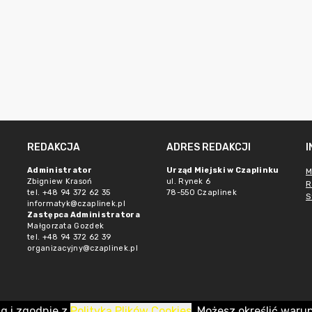
REDAKCJA
ADRES REDAKCJI
Administrator
Urząd Miejski w Czaplinku
M
Zbigniew Krasoń
ul. Rynek 6
R
tel. +48 94 372 62 35
78-550 Czaplinek
S
informatyk@czaplinek.pl
Zastępca Administratora
Małgorzata Gozdek
tel. +48 94 372 62 39
organizacyjny@czaplinek.pl
ug i zgodnie z
Polityką Plików Cookies
. Możesz określić waru