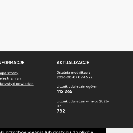
INFORMACJE
AKTUALIZACJE
Ostatnia modyfikacja
apa strony
2026-08-07 09:46:22
ejestr zmian
tatystyki odwiedzin
Licznik odwiedzin ogółem
112 265
Licznik odwiedzin w m-cu 2026-
07
782
nki przechowywania lub dostępu do plików