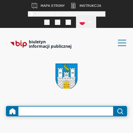
MAPA STRONY
INSTRUKCJA
KONTRAST DLA OSÓB SŁABOWIDZĄCYCH
PL
biuletyn
informacji publicznej