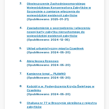
3
.
Obwieszczenie Zachodniopomorskiego
Wojewódzkiego Konserwatora Zabytków w
Szczecinie o zamiarze włączenia do
wojewódzkiej ewidencji zabytków
(Opublikowano: 2025-01-21)
4
.
Zawiadomienie o sporządzeniu i włączeniu
nowej karty zabytku nieruchomego do
wojewódzkiej ewidencji zabytków
(Opublikowano: 2024-12-05)
5
.
Układ urbanistyczny miasta Czaplinek
(Opublikowano: 2024-05-20)
6
.
Aleja lipowa Rzepowo
(Opublikowano: 2024-05-20)
7
.
Kamienne kręgi _ PŁAWNO
(Opublikowano: 2024-05-20)
8
.
Kościół p.w. Podwyższenia Krzyża Świętego w
Czaplinku
(Opublikowano: 2024-05-20)
9
.
Chałupa nr 77 w Broczynie skreślona z rejestru
zabytków