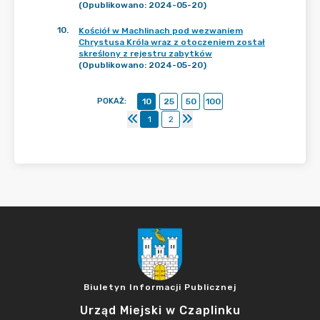
(Opublikowano: 2024-05-20)
10
.
Kościół w Machlinach pod wezwaniem
Chrystusa Króla wraz z otoczeniem został
skreślony z rejestru zabytków
(Opublikowano: 2024-05-20)
POKAŻ
:
10
25
50
100
1
2
Biuletyn Informacji Publicznej
Urząd Miejski w Czaplinku