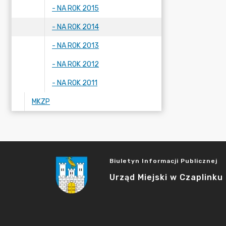
- NA ROK 2015
- NA ROK 2014
- NA ROK 2013
- NA ROK 2012
- NA ROK 2011
MKZP
Biuletyn Informacji Publicznej
Urząd Miejski w Czaplinku