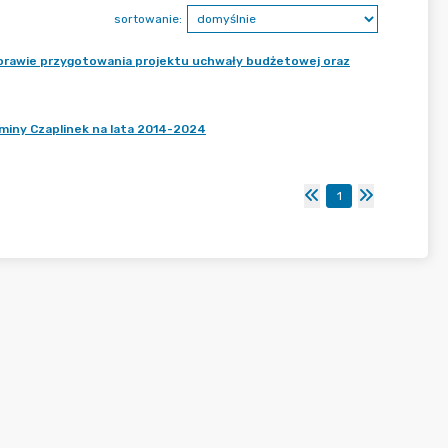
sortowanie:
 sprawie przygotowania projektu uchwały budżetowej oraz
Gminy Czaplinek na lata 2014-2024
1