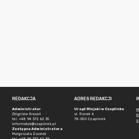
REDAKCJA
ADRES REDAKCJI
Administrator
Urząd Miejski w Czaplinku
M
Zbigniew Krasoń
ul. Rynek 6
R
tel. +48 94 372 62 35
78-550 Czaplinek
S
informatyk@czaplinek.pl
Zastępca Administratora
Małgorzata Gozdek
tel. +48 94 372 62 39