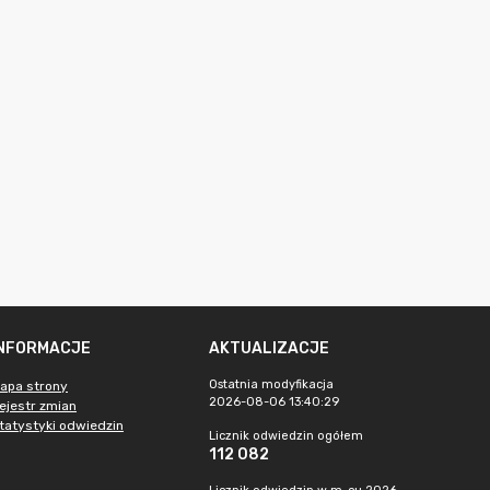
INFORMACJE
AKTUALIZACJE
Ostatnia modyfikacja
apa strony
2026-08-06 13:40:29
ejestr zmian
tatystyki odwiedzin
Licznik odwiedzin ogółem
112 082