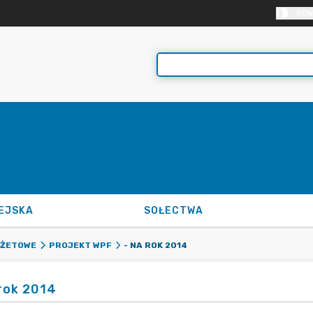
KON
EJSKA
SOŁECTWA
- NA ROK 2014
DŻETOWE
PROJEKT WPF
 rok 2014