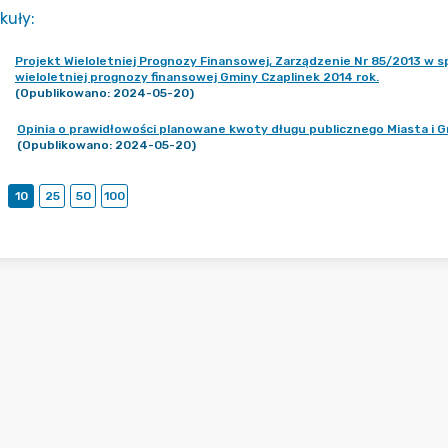
kuły
:
Projekt Wieloletniej Prognozy Finansowej, Zarządzenie Nr 85/2013 w
wieloletniej prognozy finansowej Gminy Czaplinek 2014 rok.
(Opublikowano: 2024-05-20)
Opinia o prawidłowości planowane kwoty długu publicznego Miasta i 
(Opublikowano: 2024-05-20)
10
25
50
100