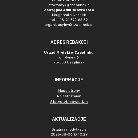
tel. +48 94 372 62 35
informatyk@czaplinek.pl
Zastępca Administratora
Małgorzata Gozdek
tel. +48 94 372 62 39
organizacyjny@czaplinek.pl
ADRES REDAKCJI
Urząd Miejski w Czaplinku
ul. Rynek 6
78-550 Czaplinek
INFORMACJE
Mapa strony
Rejestr zmian
Statystyki odwiedzin
AKTUALIZACJE
Ostatnia modyfikacja
2026-08-06 13:40:29