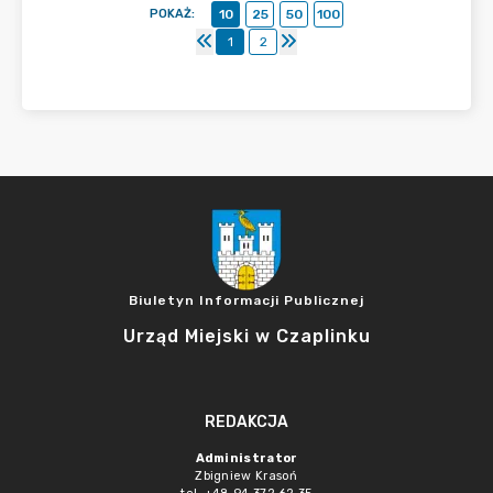
POKAŻ
:
10
25
50
100
1
2
Biuletyn Informacji Publicznej
Urząd Miejski w Czaplinku
REDAKCJA
Administrator
Zbigniew Krasoń