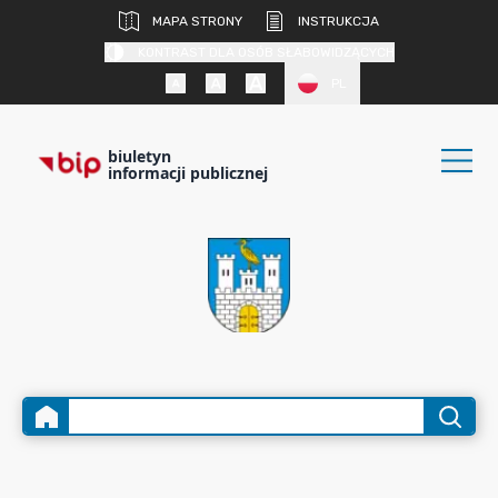
MAPA STRONY
INSTRUKCJA
KONTRAST DLA OSÓB SŁABOWIDZĄCYCH
PL
biuletyn
informacji publicznej