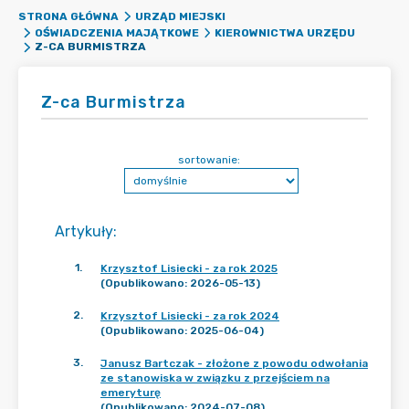
STRONA GŁÓWNA
URZĄD MIEJSKI
OŚWIADCZENIA MAJĄTKOWE
KIEROWNICTWA URZĘDU
Z-CA BURMISTRZA
Z-ca Burmistrza
sortowanie:
Artykuły
:
1
.
Krzysztof Lisiecki - za rok 2025
(Opublikowano: 2026-05-13)
2
.
Krzysztof Lisiecki - za rok 2024
(Opublikowano: 2025-06-04)
3
.
Janusz Bartczak - złożone z powodu odwołania
ze stanowiska w związku z przejściem na
emeryturę
(Opublikowano: 2024-07-08)