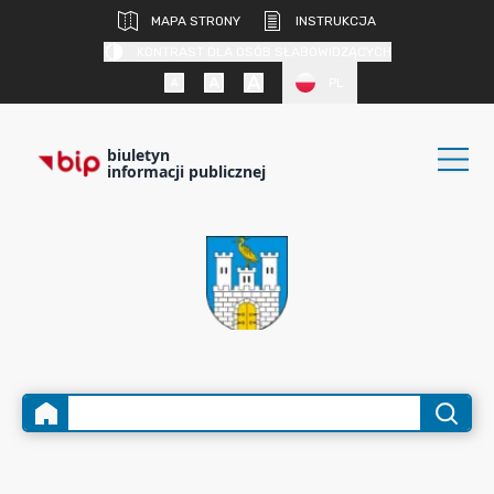
MAPA STRONY
INSTRUKCJA
KONTRAST DLA OSÓB SŁABOWIDZĄCYCH
PL
biuletyn
informacji publicznej