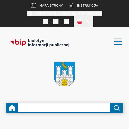
MAPA STRONY
INSTRUKCJA
KONTRAST DLA OSÓB SŁABOWIDZĄCYCH
PL
biuletyn
informacji publicznej