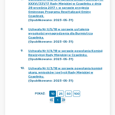
XXXVI/331/17 Rady Miejskiej w Czaplinku z dnia
28 września 2017 r. w sprawie przyjęcia
Gminnego Programu Rewitalizacji Gminy
Czaplinek.
(Opublikowano: 2023-05-31)
8
.
Uchwała Nr II/5/18 w sprawie ustalenia
wysokości wynagrodzenia dla Burmistrza
Czaplinka.
(Opublikowano: 2023-05-31)
9
.
Uchwała Nr II/4/18 w sprawie powołania Komisji
Rewizyjnej Rady Miejskiej w Czaplinku.
(Opublikowano: 2023-05-31)
10
.
Uchwała Nr II/3/18 w sprawie powołania komisji
skarg, wniosków i petycji Rady Miejskiej w
Czaplinku.
(Opublikowano: 2023-05-31)
POKAŻ
:
10
25
50
100
1