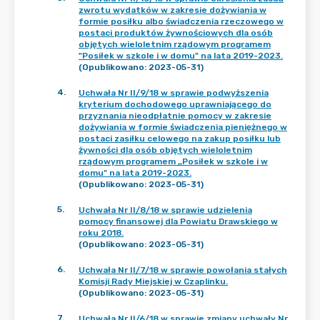
zwrotu wydatków w zakresie dożywiania w
formie posiłku albo świadczenia rzeczowego w
postaci produktów żywnościowych dla osób
objętych wieloletnim rządowym programem
"Posiłek w szkole i w domu" na lata 2019-2023.
(Opublikowano: 2023-05-31)
4
.
Uchwała Nr II/9/18 w sprawie podwyższenia
kryterium dochodowego uprawniającego do
przyznania nieodpłatnie pomocy w zakresie
dożywiania w formie świadczenia pieniężnego w
postaci zasiłku celowego na zakup posiłku lub
żywności dla osób objętych wieloletnim
rządowym programem ,,Posiłek w szkole i w
domu" na lata 2019-2023.
(Opublikowano: 2023-05-31)
5
.
Uchwała Nr II/8/18 w sprawie udzielenia
pomocy finansowej dla Powiatu Drawskiego w
roku 2018.
(Opublikowano: 2023-05-31)
6
.
Uchwała Nr II/7/18 w sprawie powołania stałych
Komisji Rady Miejskiej w Czaplinku.
(Opublikowano: 2023-05-31)
7
.
Uchwała Nr II/6/18 w sprawie zmiany uchwały Nr