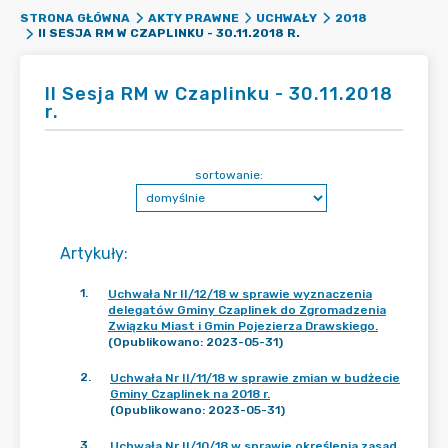
STRONA GŁÓWNA
AKTY PRAWNE
UCHWAŁY
2018
II SESJA RM W CZAPLINKU - 30.11.2018 R.
II Sesja RM w Czaplinku - 30.11.2018
r.
sortowanie:
Artykuły
:
1
.
Uchwała Nr II/12/18 w sprawie wyznaczenia
delegatów Gminy Czaplinek do Zgromadzenia
Związku Miast i Gmin Pojezierza Drawskiego.
(Opublikowano: 2023-05-31)
2
.
Uchwała Nr II/11/18 w sprawie zmian w budżecie
Gminy Czaplinek na 2018 r.
(Opublikowano: 2023-05-31)
3
.
Uchwała Nr II/10/18 w sprawie określenia zasad